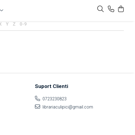
X
Y
Z
0-9
Suport Clienti
0723230823
librariaculipici@gmail.com