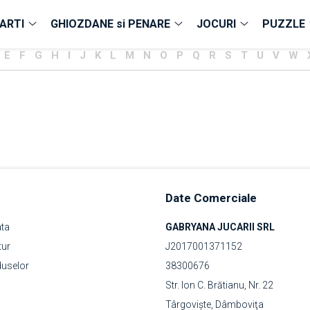
ARTI
GHIOZDANE si PENARE
JOCURI
PUZZLE
E
F
G
H
I
J
K
L
M
N
O
P
Q
R
S
T
U
V
W
Date Comerciale
ata
GABRYANA JUCARII SRL
tur
J2017001371152
duselor
38300676
Str. Ion C. Brătianu, Nr. 22
Târgovişte, Dâmboviţa