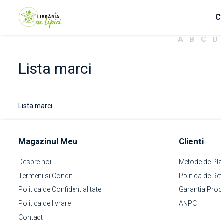
C
CARTI
GHIOZDANE si PENARE
JOCURI
PUZZLE
A
B
C
D
Carte Educativa Gradinita
Penar 1 fermoar, 2 extensii
Joc colectiv
Puzzle Carton
Lista marci
Carte sonora
Penar 3 fermoare
Joc educativ
Puzzle Lemn
Joc strategie
Lista marci
Magazinul Meu
Clienti
Despre noi
Metode de Pl
Termeni si Conditii
Politica de Re
Politica de Confidentialitate
Garantia Pro
Politica de livrare
ANPC
Contact