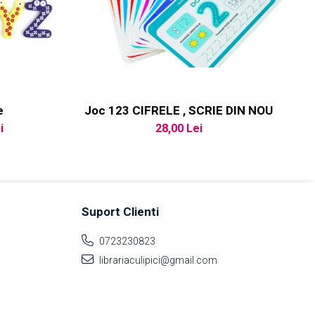
e
Joc 123 CIFRELE , SCRIE DIN NOU
J
i
28,00 Lei
Suport Clienti
0723230823
librariaculipici@gmail.com