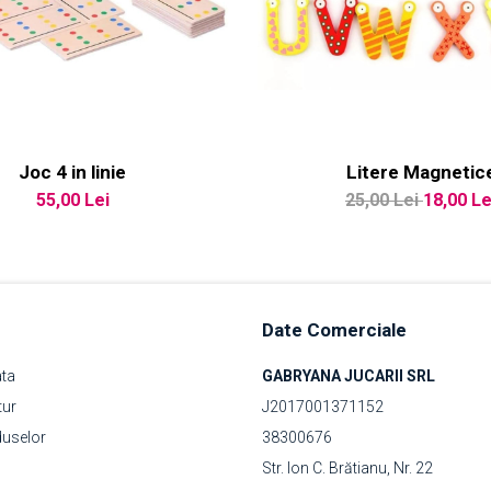
Joc 4 in linie
Litere Magnetic
55,00 Lei
25,00 Lei
18,00 Le
Date Comerciale
ata
GABRYANA JUCARII SRL
tur
J2017001371152
duselor
38300676
Str. Ion C. Brătianu, Nr. 22