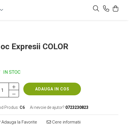
oc Expresii COLOR
22,00 Lei
8,00 Lei
IN STOC
ADAUGA IN COS
od Produs:
C6
Ai nevoie de ajutor?
0723230823
Adauga la Favorite
Cere informatii